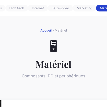
u
High tech
Internet
Jeux-video
Marketing
Maté
Accueil
› Matériel
🖥️
Matériel
Composants, PC et périphériques