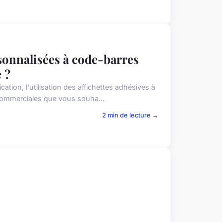
sonnalisées à code-barres
 ?
ication, l'utilisation des affichettes adhésives à
ommerciales que vous souha...
2 min de lecture →