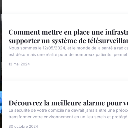
Comment mettre en place une infrast
supporter un système de télésurveill
Nous sommes le 12/05/2024, et le monde de la santé a radica
est désormais une réalité pour de nombreux patients, permetta
13 mai 2024
Découvrez la meilleure alarme pour vo
La sécurité de votre domicile ne devrait jamais être une préo
transformer votre environnement en un lieu serein et protégé. P
30 octobre 2024