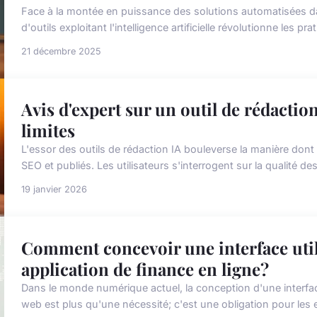
Face à la montée en puissance des solutions automatisées da
d'outils exploitant l'intelligence artificielle révolutionne les p
21 décembre 2025
Avis d'expert sur un outil de rédaction 
limites
L'essor des outils de rédaction IA bouleverse la manière don
SEO et publiés. Les utilisateurs s'interrogent sur la qualité de
19 janvier 2026
Comment concevoir une interface util
application de finance en ligne?
Dans le monde numérique actuel, la conception d'une interface 
web est plus qu'une nécessité; c'est une obligation pour les e