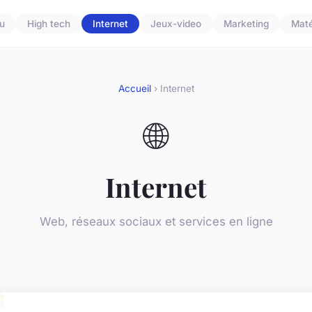
u
High tech
Internet
Jeux-video
Marketing
Maté
Accueil
› Internet
🌐
Internet
Web, réseaux sociaux et services en ligne