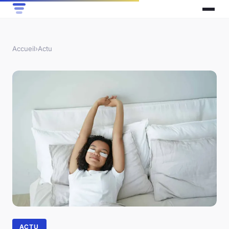
Accueil
›
Actu
ACTU